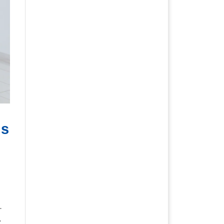
is
.
.