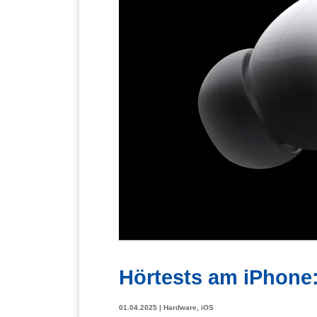
Hörtests am iPhone
01.04.2025
|
Hardware
,
iOS