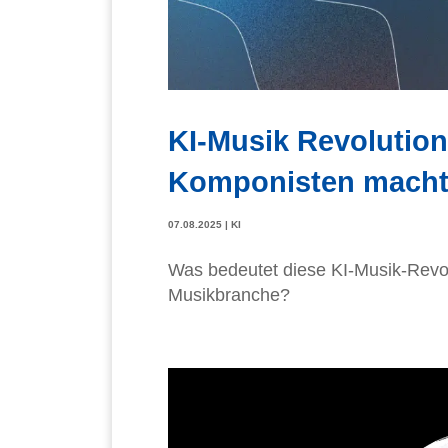
KI-Musik Revolutio
Komponisten mach
07.08.2025
|
KI
Was bedeutet diese KI-Musik-Revol
Musikbranche?