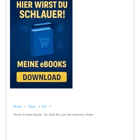
Home
Tipps
iOS
Teure In-App-Käufe: So sind Sie auf der sicheren Seite