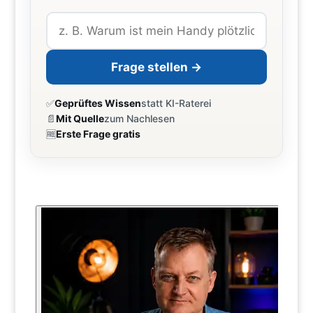
Frage stellen →
✅
Geprüftes Wissen
statt KI-Raterei
📄
Mit Quelle
zum Nachlesen
🆓
Erste Frage gratis