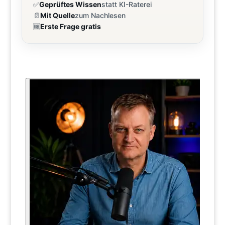
✅
Geprüftes Wissen
statt KI-Raterei
📄
Mit Quelle
zum Nachlesen
🆓
Erste Frage gratis