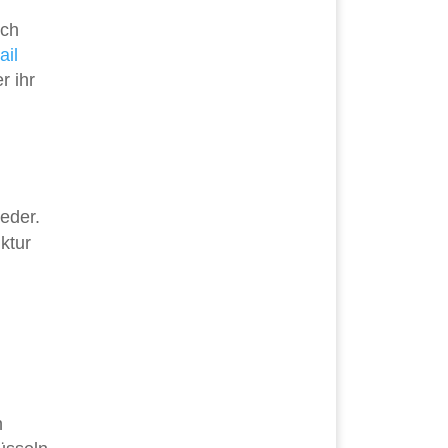
ich
ail
r ihr
ieder.
ktur
n