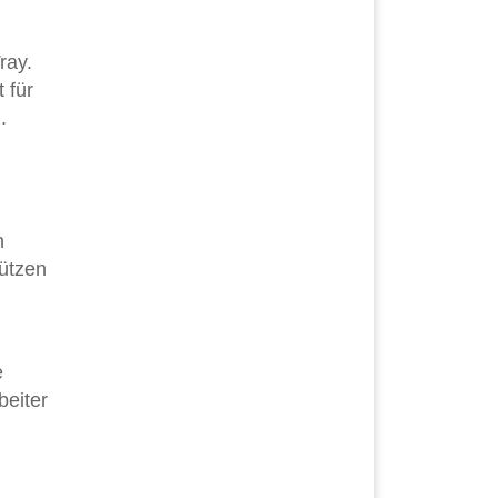
ray.
 für
.
n
tützen
e
beiter