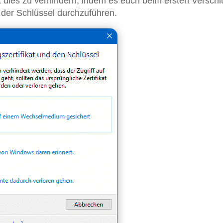
dies zu verhindern, indem es euch beim ersten Verschl
p der Schlüssel durchzuführen.