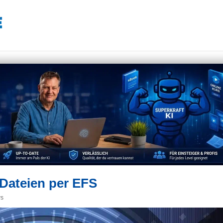
 Dateien per EFS
s