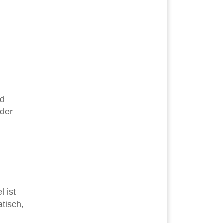
nd
der
 ist
tisch,