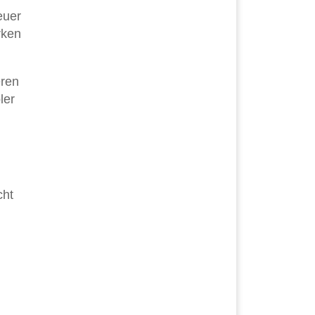
euer
rken
eren
ler
cht