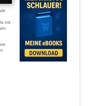
nde
ls mit
ein
ste
en