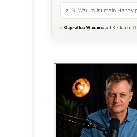
✅
Geprüftes Wissen
statt KI-Raterei
📄