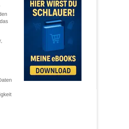
r
 den
 das
,
 Daten
gkeit