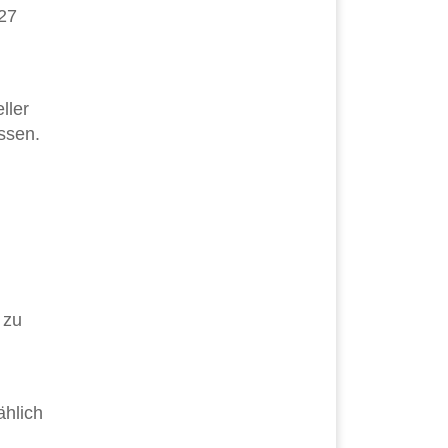
127
ller
üssen.
 zu
ählich