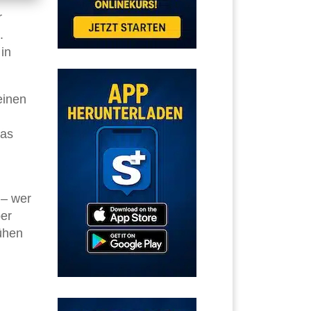
r
.
in
einen
das
 – wer
ber
ühen