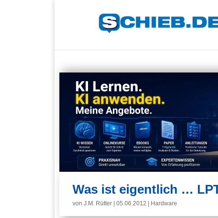
Was ist eigentlich … LP
von
J.M. Rütter
|
05.06.2012
|
Hardware