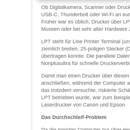
Ob Digitalkamera, Scanner oder Druck
USB-C, Thunderbolt oder Wi-Fi an eu
Früher war es üblich, Drucker über LPT
Museen oder bei sehr alter Hardware z
LPT steht für Line Printer Terminal (u
ziemlich breiten, 25-poligen Stecker (
übertragen konnte. Die parallele Date
Nonplusultra für schnelle Druckerverb
Damit man einen Drucker über diesen
anschließen, während der Computer au
das trotzdem versuchte, riskierte Sch
LPT betrieben wurde, war zum Beispie
Laserdrucker von Canon und Epson.
Das Durchschleif-Problem
Da die meisten Computer nur über ein