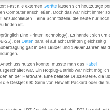
er: Fast alle externen
Geräte
lassen sich heutzutage pe
ren Computer anschließen. Doch das war nicht immer so
 anzuschließen – eine Schnittstelle, die heute nur noch 
u finden ist.
rsprünglich Line Printer Technology). Es handelt sich um 
DB-25), der
Daten
parallel auf acht Drähten gleichzeitig
nübertragung galt in den 1980er und 1990er Jahren als 
indungen.
 Anschluss nutzen konnte, musste man das
Kabel
sgeschaltet war. Ein Hotplug-Betrieb war nicht möglich
äden an der Hardware. Eine beliebte Druckerserie, die ü
l die Deskjet 690-Serie von Hewlett-Packard oder die fr
en einzigen LPT-Anschluss (meist als LPT1 bezeichnet)