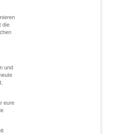
inieren
 die
ichen
en und
heute
t,
r eure
le
lt