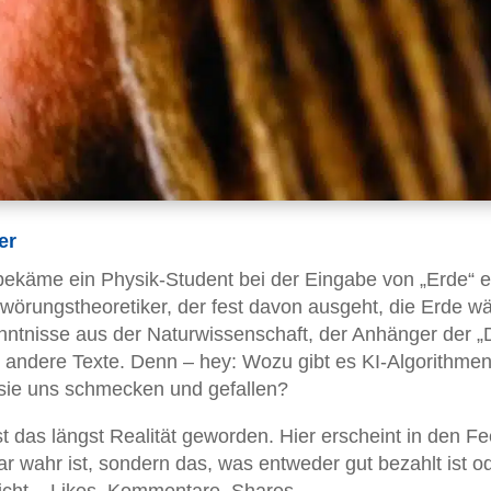
er
ekäme ein Physik-Student bei der Eingabe von „Erde“ 
hwörungstheoretiker, der fest davon ausgeht, die Erde w
nntnisse aus der Naturwissenschaft, der Anhänger der „
andere Texte. Denn – hey: Wozu gibt es KI-Algorithmen
s sie uns schmecken und gefallen?
st das längst Realität geworden. Hier erscheint in den F
gar wahr ist, sondern das, was entweder gut bezahlt ist o
cht – Likes, Kommentare, Shares.