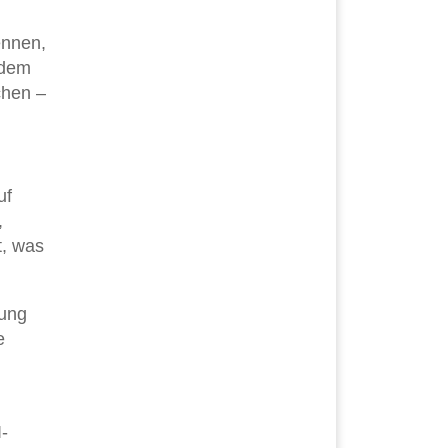
ennen,
edem
chen –
uf
,
t, was
lung
e
-