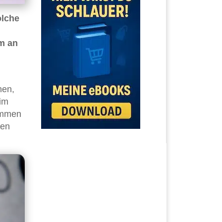
olche
um an
hen,
 im
nommen
ten