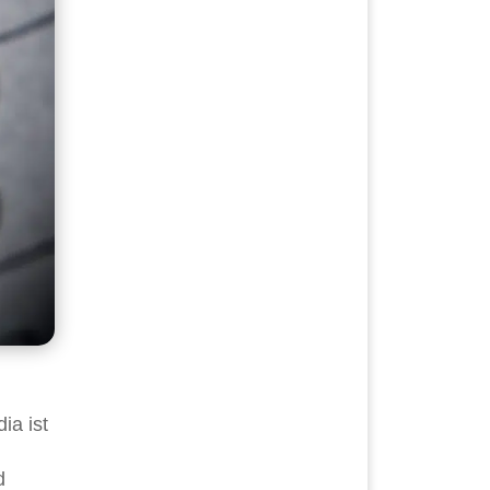
ia ist
d