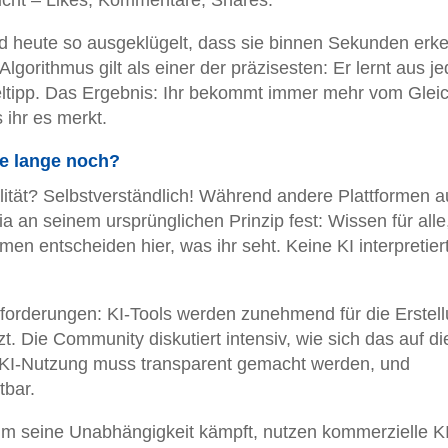
nd heute so ausgeklügelt, dass sie binnen Sekunden erk
Algorithmus gilt als einer der präzisesten: Er lernt aus j
ltipp. Das Ergebnis: Ihr bekommt immer mehr vom Glei
 ihr es merkt.
ie lange noch?
alität? Selbstverständlich! Während andere Plattformen a
a an seinem ursprünglichen Prinzip fest: Wissen für alle
men entscheiden hier, was ihr seht. Keine KI interpretier
forderungen: KI-Tools werden zunehmend für die Erstel
t. Die Community diskutiert intensiv, wie sich das auf di
ede KI-Nutzung muss transparent gemacht werden, und
tbar.
um seine Unabhängigkeit kämpft, nutzen kommerzielle KI