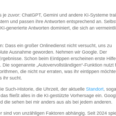
als je zuvor: ChatGPT, Gemini und andere KI-Systeme tra
stern und passen ihre Antworten entsprechend an. Selbst
-generierte Antworten dominiert, die sich an vermeintl
n: Dass ein großer Onlinedienst nicht versucht, uns zu
bsolute Ausnahme geworden. Nehmen wir Google. Der
rgebnisse. Schon beim Eintippen erscheinen erste Hilf
 Die sogenannte „Autovervollständigen“-Funktion nutzt 
rithmen, die nicht nur erraten, was ihr eintippen möchte
 ihr sucht.
die Such-Historie, die Uhrzeit, der aktuelle
Standort
, soga
as fließt alles in die KI-gestützte Vorhersage ein. Goog
 die sehen bei mir anders aus als bei jedem anderen.
er sind von unzähligen Faktoren abhängig. Seit 2024 spie