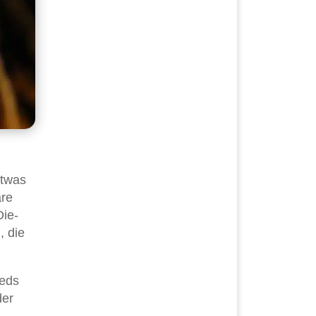
etwas
äre
Die-
, die
eeds
der