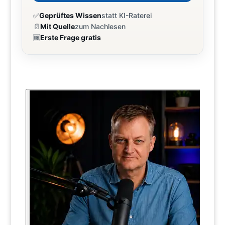
✅
Geprüftes Wissen
statt KI-Raterei
📄
Mit Quelle
zum Nachlesen
🆓
Erste Frage gratis