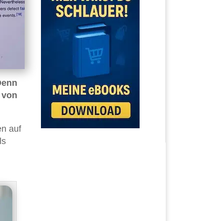
 Denn
von
en auf
ls