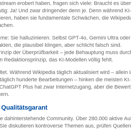
tream erobert haben, fragen sich viele: Braucht es übe
utig: Ja! Und zwar dringender denn je. Denn während KI
ieren, haben sie fundamentale Schwächen, die Wikipedi
achen.
me: Sie halluzinieren. Selbst GPT-4o, Gemini Ultra oder
en, die plausibel klingen, aber schlicht falsch sind.
rinzip der Überprüfbarkeit – jede Behauptung muss durc
n Redaktionsprinzip, das KI-Modellen völlig fehlt.
et. Während Wikipedia täglich aktualisiert wird – allein 
täglich hunderte Bearbeitungen – hinken die meisten KI-
 ChatGPT Plus hat zwar Internetzugang, aber die Bewer
ern.
Qualitätsgarant
 die dahinterstehende Community. Über 280.000 aktive Au
. Sie diskutieren kontroverse Themen aus, prüfen Quelle