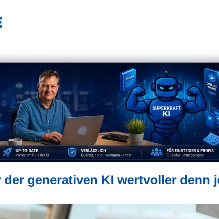
r der generativen KI wertvoller denn j