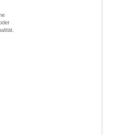
he
oder
lität.