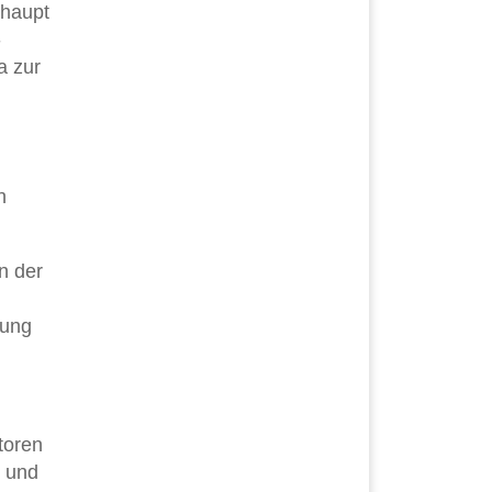
rhaupt
-
a zur
h
in der
tung
toren
n und