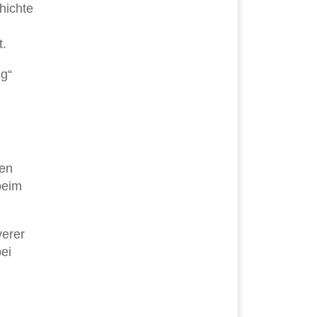
hichte
t.
ig“
ien
beim
verer
ei