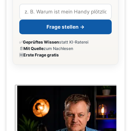
Frage stellen →
✅
Geprüftes Wissen
statt KI-Raterei
📄
Mit Quelle
zum Nachlesen
🆓
Erste Frage gratis