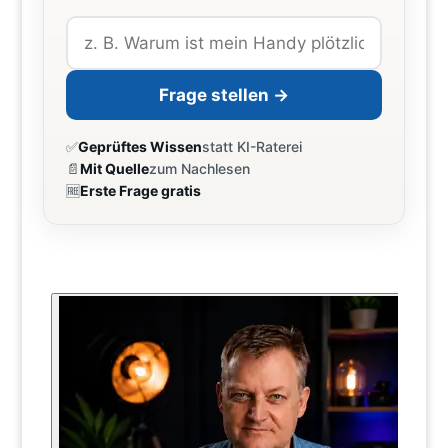
Frage stellen →
✅
Geprüftes Wissen
statt KI-Raterei
📄
Mit Quelle
zum Nachlesen
🆓
Erste Frage gratis