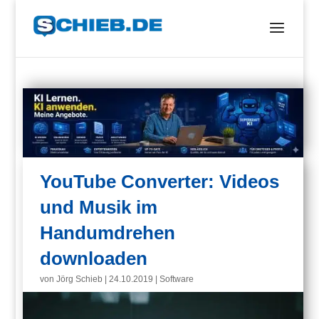
YouTube Converter: Videos
und Musik im
Handumdrehen
downloaden
von
Jörg Schieb
|
24.10.2019
|
Software