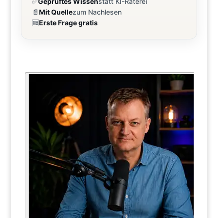
✅
Geprüftes Wissen
statt KI-Raterei
📄
Mit Quelle
zum Nachlesen
🆓
Erste Frage gratis