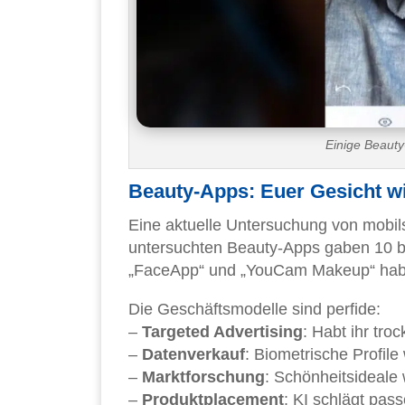
Einige Beauty
Beauty-Apps: Euer Gesicht w
Eine aktuelle Untersuchung von mobil
untersuchten Beauty-Apps gaben 10 bio
„FaceApp“ und „YouCam Makeup“ hab
Die Geschäftsmodelle sind perfide:
–
Targeted Advertising
: Habt ihr tr
–
Datenverkauf
: Biometrische Profil
–
Marktforschung
: Schönheitsideale 
–
Produktplacement
: KI schlägt pas