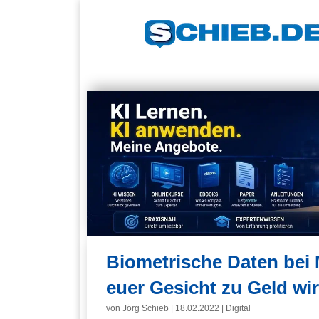
Biometrische Daten bei 
euer Gesicht zu Geld wi
von
Jörg Schieb
|
18.02.2022
|
Digital