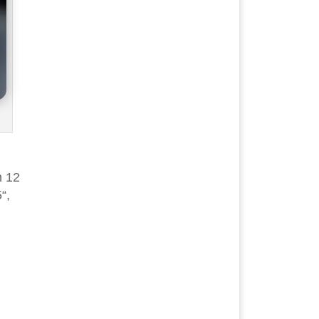
n 12
“,