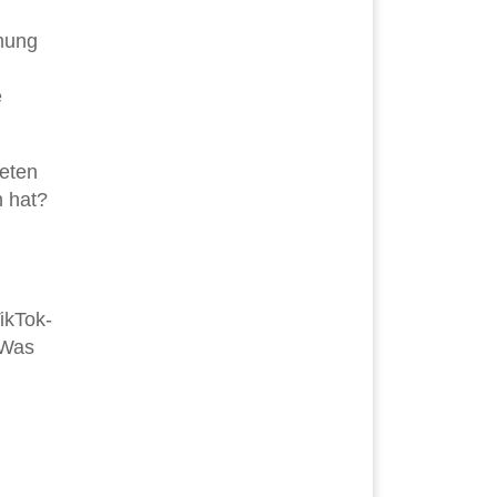
mung
e
deten
n hat?
ikTok-
 Was