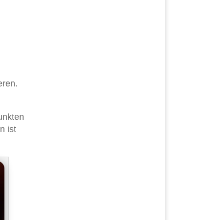
eren.
unkten
n ist