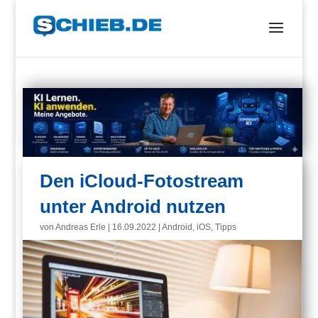
Den iCloud-Fotostream
unter Android nutzen
von
Andreas Erle
|
16.09.2022
|
Android
,
iOS
,
Tipps