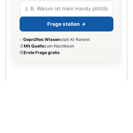
Frage stellen →
✅
Geprüftes Wissen
statt KI-Raterei
📄
Mit Quelle
zum Nachlesen
🆓
Erste Frage gratis