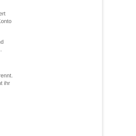
ert
Konto
nd
.
rennt.
t ihr