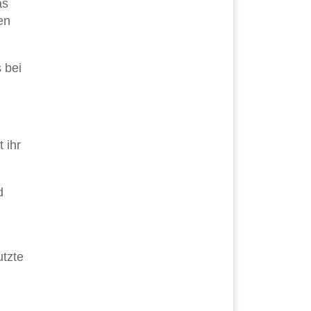
as
en
 bei
 ihr
d
utzte