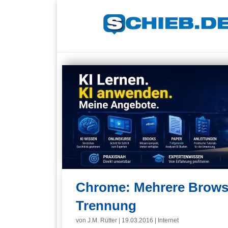
Chrome: Mehrere Browser
Trennung
von
J.M. Rütter
|
19.03.2016
|
Internet