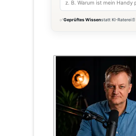
✅
Geprüftes Wissen
statt KI-Raterei
📄