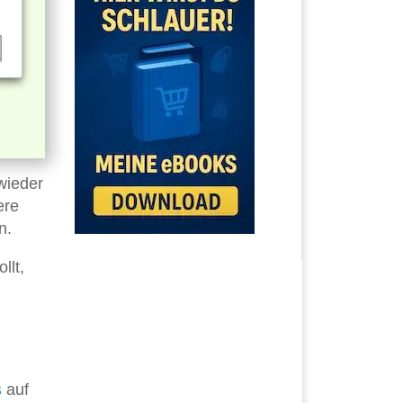
 wieder
ere
n.
llt,
s
auf