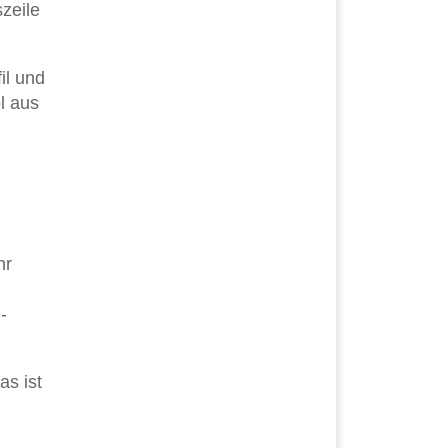
szeile
fil und
l aus
hr
-
as ist