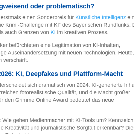
egweisend oder problematisch?
erstmals einen Sonderpreis für
Künstliche Intelligenz
ein
e Krimi-Challenge mit KI“ des Bayerischen Rundfunks.
als auch Grenzen von
KI
im kreativen Prozess.
iker befürchteten eine Legitimation von KI-Inhalten,
ige Auseinandersetzung mit neuen Technologien. Heute,
h verschärft.
026: KI, Deepfakes und Plattform-Macht
terscheidet sich dramatisch von 2024. KI-generierte Inha
reichen fotorealistische Qualität, und die Macht großer
. Für den Grimme Online Award bedeutet das neue
r: Wie gehen Medienmacher mit KI-Tools um? Kennzeic
 Kreativität und journalistische Sorgfalt erkennbar? Di