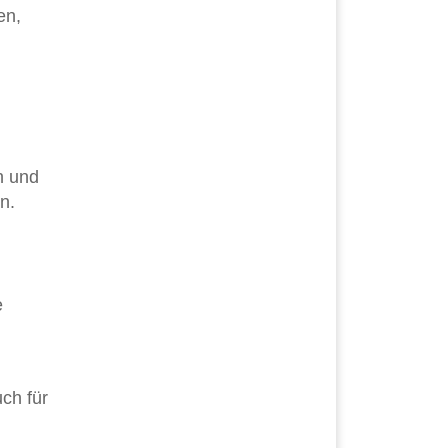
en,
h und
n.
e
uch für