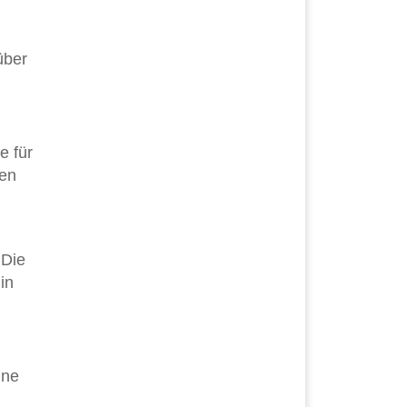
über
e für
gen
 Die
in
nne