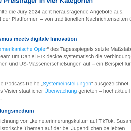
Preisträger in vier Kategorien
lte die Jury 2024 acht herausragende Angebote aus.
 der Plattformen – von traditionellen Nachrichtenseiten 
ismus meets digitale Innovation
amerikanische Opfer
“ des Tagesspiegels setzte Maßstäb
Team um Daniel Erk deckte systematisch die Verbindun
en und US-Massenerschießungen auf – ein Beispiel für
die Podcast-Reihe „
Systemeinstellungen
“ ausgezeichnet.
s Visier staatlicher
Überwachung
gerieten – hochaktuell 
.
ildungsmedium
chnung von „keine.erinnerungskultur“ auf TikTok. Susa
istorische Themen auf der bei Jugendlichen beliebten