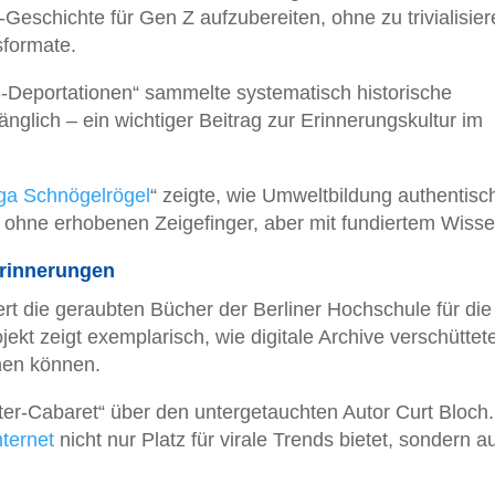
-Geschichte für Gen Z aufzubereiten, ohne zu trivialisier
sformate.
S-Deportationen“ sammelte systematisch historische
änglich – ein wichtiger Beitrag zur Erinnerungskultur im
ga Schnögelrögel
“ zeigte, wie Umweltbildung authentisc
 ohne erhobenen Zeigefinger, aber mit fundiertem Wisse
Erinnerungen
rt die geraubten Bücher der Berliner Hochschule für die
kt zeigt exemplarisch, wie digitale Archive verschüttet
hen können.
er-Cabaret“ über den untergetauchten Autor Curt Bloch.
nternet
nicht nur Platz für virale Trends bietet, sondern a