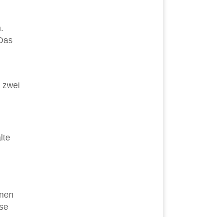
.
 Das
 zwei
lte
hnen
ese