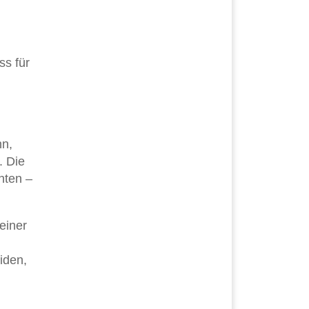
s für
nn,
. Die
nten –
einer
eiden,