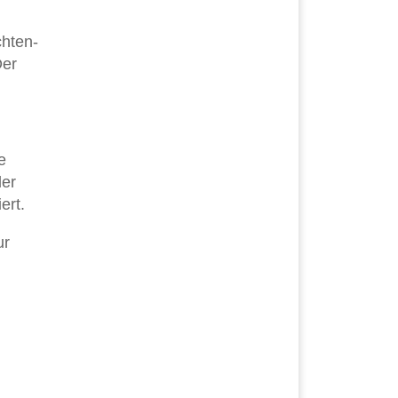
chten-
Der
e
der
ert.
ur