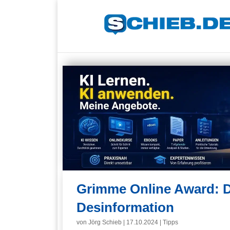
Grimme Online Award: Dig
Desinformation
von
Jörg Schieb
|
17.10.2024
|
Tipps