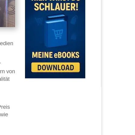
Medien
r
rn von
ität
reis
 wie