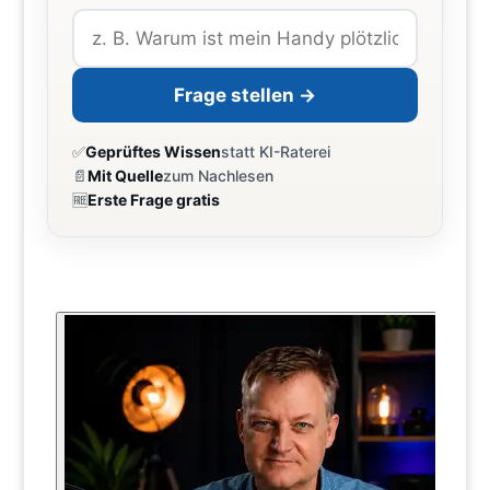
Frage stellen →
✅
Geprüftes Wissen
statt KI-Raterei
📄
Mit Quelle
zum Nachlesen
🆓
Erste Frage gratis