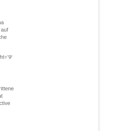
ma
 auf
che
ht=’9′
ittene
at
ctive