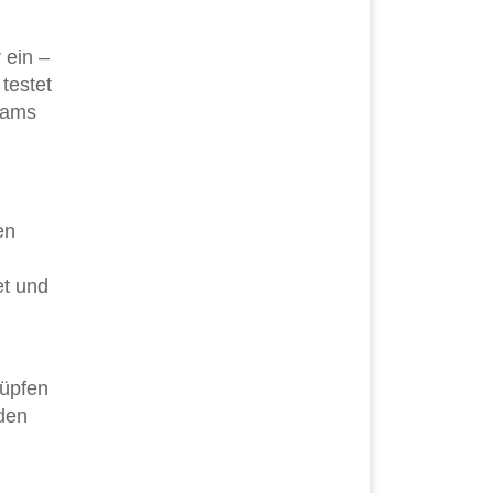
 ein –
testet
eams
en
et und
lüpfen
rden