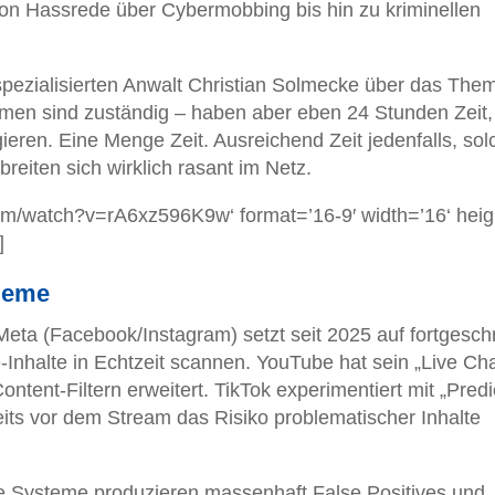
Von Hassrede über Cybermobbing bis hin zu kriminellen
spezialisierten Anwalt Christian Solmecke über das The
formen sind zuständig – haben aber eben 24 Stunden Zeit,
gieren. Eine Menge Zeit. Ausreichend Zeit jedenfalls, sol
reiten sich wirklich rasant im Netz.
om/watch?v=rA6xz596K9w‘ format=’16-9′ width=’16‘ heig
]
bleme
Meta (Facebook/Instagram) setzt seit 2025 auf fortgeschr
-Inhalte in Echtzeit scannen. YouTube hat sein „Live Ch
ntent-Filtern erweitert. TikTok experimentiert mit „Predi
its vor dem Stream das Risiko problematischer Inhalte
Die Systeme produzieren massenhaft False Positives und