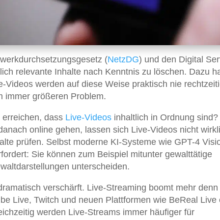
zwerkdurchsetzungsgesetz (
NetzDG
) und den Digital Se
htlich relevante Inhalte nach Kenntnis zu löschen. Dazu 
e-Videos werden auf diese Weise praktisch nie rechtzeit
em immer größeren Problem.
h erreichen, dass
Live-Videos
inhaltlich in Ordnung sind?
 danach online gehen, lassen sich Live-Videos nicht wirkl
halte prüfen. Selbst moderne KI-Systeme wie GPT-4 Visi
fordert: Sie können zum Beispiel mitunter gewalttätige
ewaltdarstellungen unterscheiden.
ramatisch verschärft. Live-Streaming boomt mehr denn 
ube Live, Twitch und neuen Plattformen wie BeReal Live
ichzeitig werden Live-Streams immer häufiger für