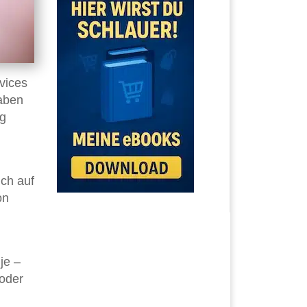
rvices
haben
ig
ich auf
on
je –
 oder