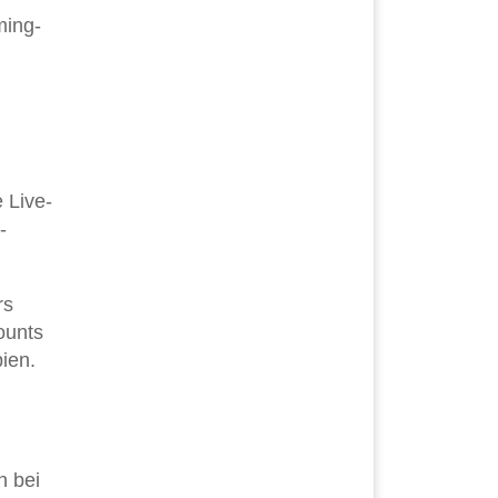
ming-
 Live-
-
rs
ounts
pien.
n bei