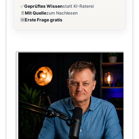
✅
Geprüftes Wissen
statt KI-Raterei
📄
Mit Quelle
zum Nachlesen
🆓
Erste Frage gratis