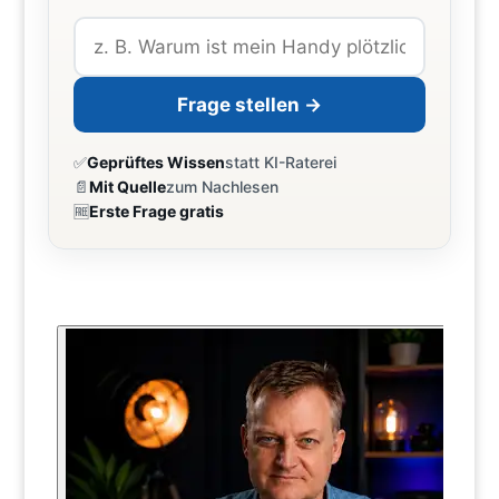
Frage stellen →
✅
Geprüftes Wissen
statt KI-Raterei
📄
Mit Quelle
zum Nachlesen
🆓
Erste Frage gratis