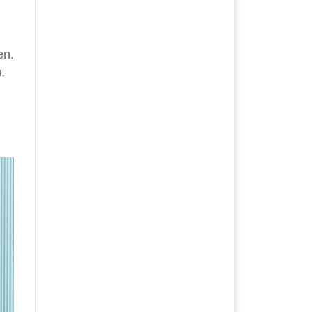
en.
,