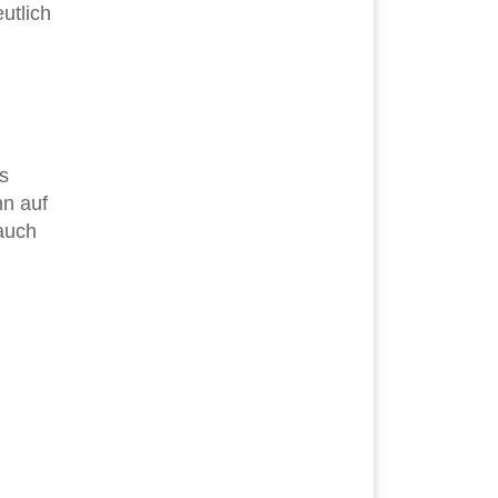
utlich
s
n auf
 auch