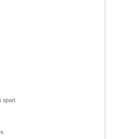
s spart
es