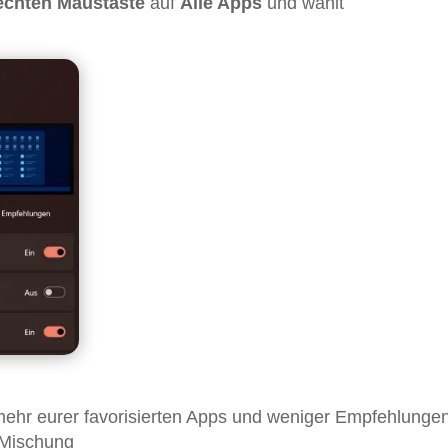
echten Maustaste
auf
Alle Apps
und wählt
mehr eurer favorisierten Apps und weniger Empfehlunge
 Mischung