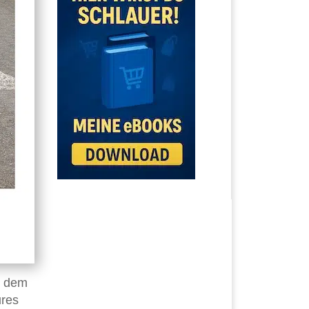
t dem
ures