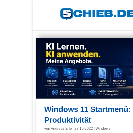
Windows 11 Startmenü: V
Produktivität
von
Andreas Erle
|
27.10.2022
|
Windows