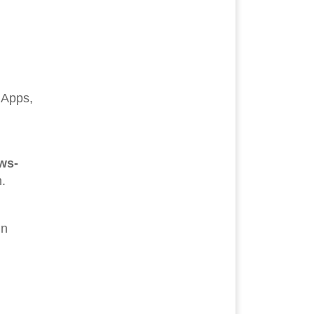
 Apps,
ws-
n.
nn