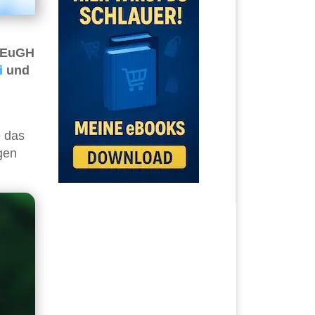
r EuGH
i
und
e das
gen