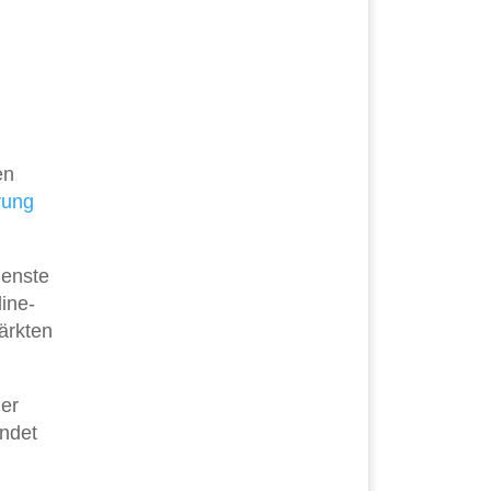
en
rung
ienste
ine-
ärkten
der
ündet