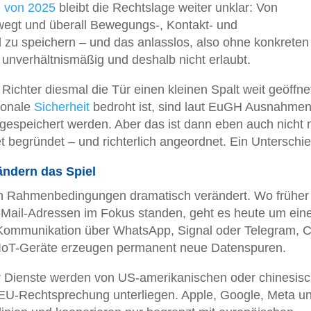
l von 2025
bleibt die Rechtslage weiter unklar: Von
egt und überall Bewegungs-, Kontakt- und
zu speichern – und das anlasslos, also ohne konkreten
er unverhältnismäßig und deshalb nicht erlaubt.
Richter diesmal die Tür einen kleinen Spalt weit geöffne
ionale
Sicherheit
bedroht ist, sind laut EuGH Ausnahme
 gespeichert werden. Aber das ist dann eben auch nicht
et begründet – und richterlich angeordnet. Ein Unterschie
ändern das Spiel
en Rahmenbedingungen dramatisch verändert. Wo früher
Mail-Adressen im Fokus standen, geht es heute um ein
-Kommunikation über WhatsApp, Signal oder Telegram, C
d IoT-Geräte erzeugen permanent neue Datenspuren.
er Dienste werden von US-amerikanischen oder chinesis
 EU-Rechtsprechung unterliegen. Apple, Google, Meta u