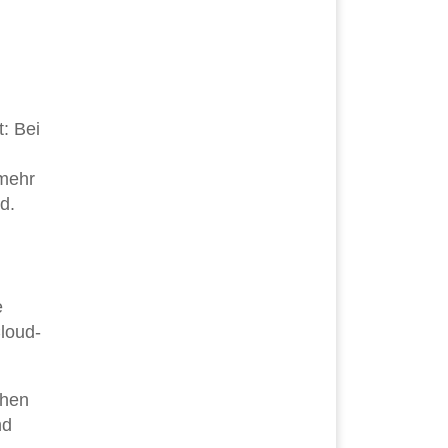
t: Bei
n
 mehr
d.
e
loud-
chen
nd