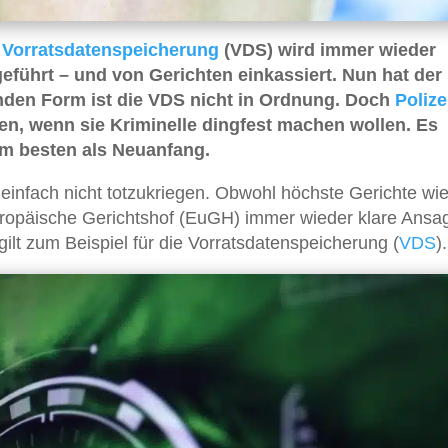
e
Vorratsdatenspeicherung
(VDS) wird immer wieder
geführt – und von Gerichten einkassiert. Nun hat de
enden Form ist die VDS nicht in Ordnung. Doch
Polize
n, wenn sie Kriminelle dingfest machen wollen. Es
am besten als Neuanfang.
einfach nicht totzukriegen. Obwohl höchste Gerichte wi
ropäische Gerichtshof (EuGH) immer wieder klare Ansa
lt zum Beispiel für die Vorratsdatenspeicherung (
VDS
).