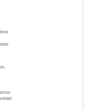
ohne
htete
en,
rismus
rklärt