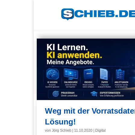
Weg mit der Vorratsdate
Lösung!
von
Jörg Schieb
|
11.10.2020
|
Digital