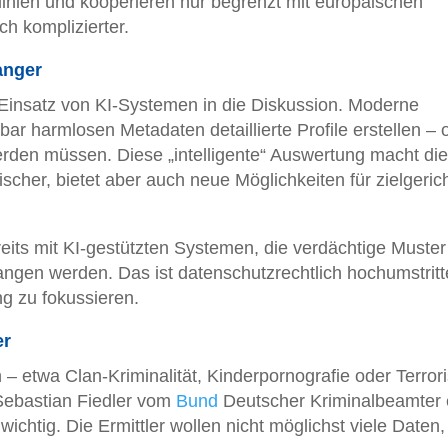
linien und kooperieren nur begrenzt mit europäischen
h komplizierter.
anger
 Einsatz von KI-Systemen in die Diskussion. Moderne
r harmlosen Metadaten detaillierte Profile erstellen – 
erden müssen. Diese „intelligente“ Auswertung macht die
her, bietet aber auch neue Möglichkeiten für zielgeric
its mit KI-gestützten Systemen, die verdächtige Muster
angen werden. Das ist datenschutzrechtlich hochumstritt
g zu fokussieren.
er
 etwa Clan-Kriminalität, Kinderpornografie oder Terro
Sebastian Fiedler vom
Bund
Deutscher Kriminalbeamter e
wichtig. Die Ermittler wollen nicht möglichst viele Daten,