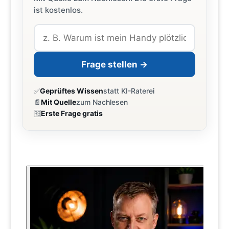
ist kostenlos.
Frage stellen →
✅
Geprüftes Wissen
statt KI-Raterei
📄
Mit Quelle
zum Nachlesen
🆓
Erste Frage gratis