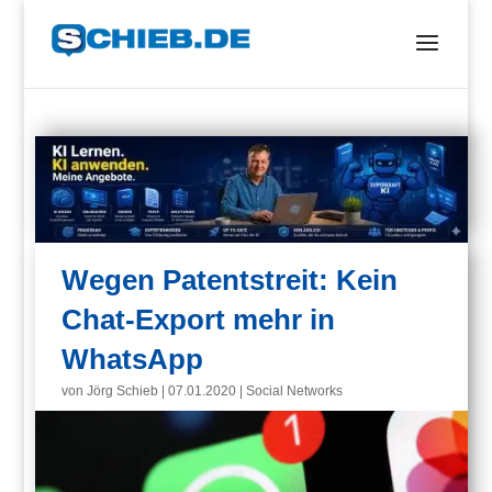
Wegen Patentstreit: Kein
Chat-Export mehr in
WhatsApp
von
Jörg Schieb
|
07.01.2020
|
Social Networks