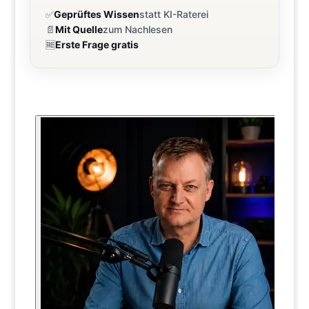
✅
Geprüftes Wissen
statt KI-Raterei
📄
Mit Quelle
zum Nachlesen
🆓
Erste Frage gratis