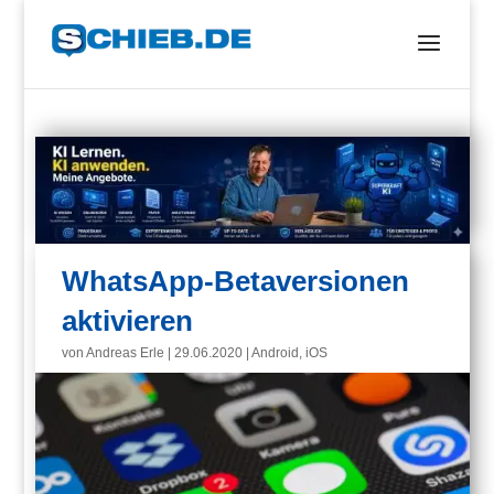
WhatsApp-Betaversionen
aktivieren
von
Andreas Erle
|
29.06.2020
|
Android
,
iOS