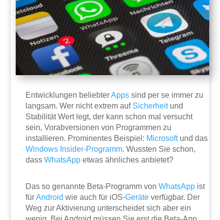
Entwicklungen beliebter
Apps
sind per se immer zu
langsam. Wer nicht extrem auf
Sicherheit
und
Stabilität Wert legt, der kann schon mal versucht
sein, Vorabversionen von Programmen zu
installieren. Prominentes Beispiel:
Microsoft
und das
Windows Insider-Programm
. Wussten Sie schon,
dass
WhatsApp
etwas ähnliches anbietet?
Das so genannte Beta-Programm von
WhatsApp
ist
für
Android
wie auch für iOS-
Geräte
verfügbar. Der
Weg zur Aktivierung unterscheidet sich aber ein
wenig. Bei Android müssen Sie erst die Beta-App