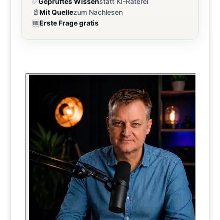
✅
Geprüftes Wissen
statt KI-Raterei
📄
Mit Quelle
zum Nachlesen
🆓
Erste Frage gratis