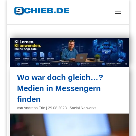
Wo war doch gleich…?
Medien in Messengern
finden
von
Andreas Erle
|
29.08.2023
|
Social Networks