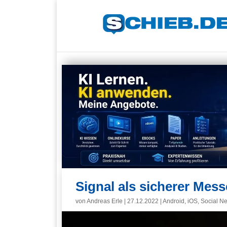
Signal als sicherer Mes
von
Andreas Erle
|
27.12.2022
|
Android
,
iOS
,
Social N