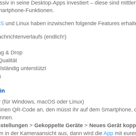
siv in seine Desktop-Apps investiert – diese sind mittle
Smartphone-Funktionen.
OS
und Linux haben inzwischen folgende Features erhalt
chrichtenverlaufs (endlich!)
ag & Drop
Qualität
ständig unterstützt
s
in
 (für Windows, macOS oder Linux)
 einen QR-Code an, den müsst ihr auf dem Smartphone, 
annen.
nstellungen
>
Gekoppelte Geräte
>
Neues Gerät kopp
m in der Kameraansicht aus, dann wird die
App
mit eur