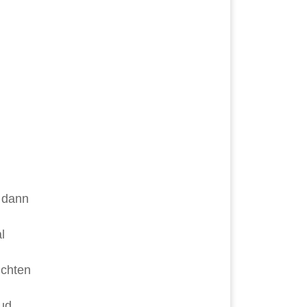
n dann
l
ichten
ud.