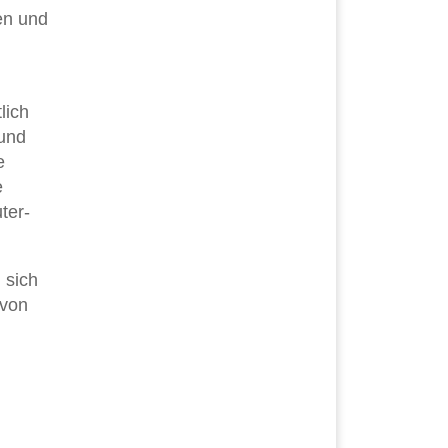
en und
lich
 und
e
e
ter-
 sich
 von