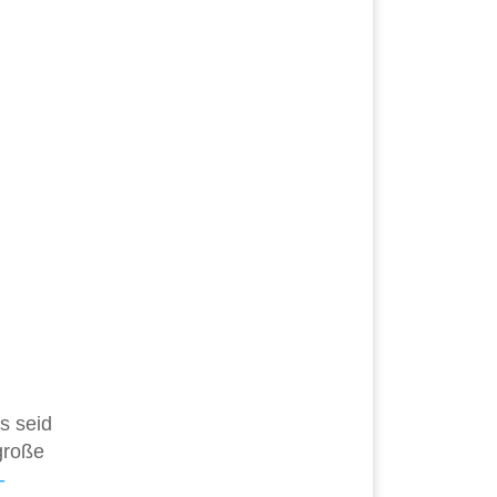
s seid
große
-