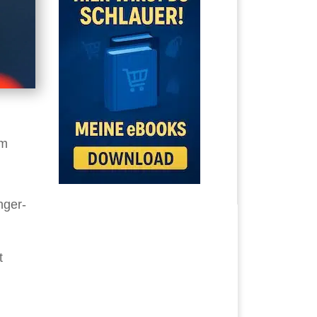
um
nger-
t