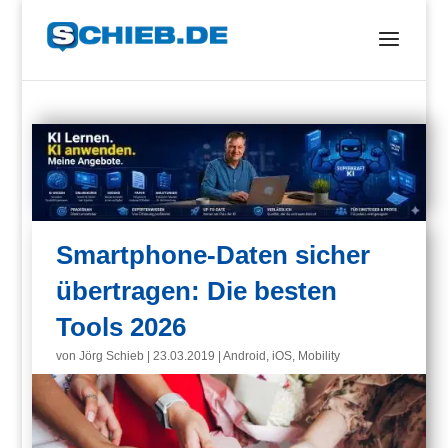
Smartphone-Daten sicher
übertragen: Die besten
Tools 2026
von
Jörg Schieb
|
23.03.2019
|
Android
,
iOS
,
Mobility