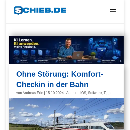
Ohne Störung: Komfort-
Checkin in der Bahn
von
Andreas Erle
|
15.10.2024
|
Android
,
iOS
,
Software
,
Tipps