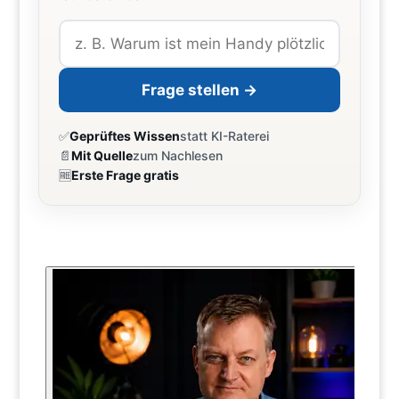
Frage stellen →
✅
Geprüftes Wissen
statt KI-Raterei
📄
Mit Quelle
zum Nachlesen
🆓
Erste Frage gratis