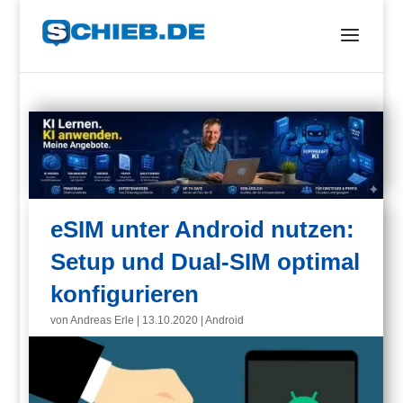
eSIM unter Android nutzen:
Setup und Dual-SIM optimal
konfigurieren
von
Andreas Erle
|
13.10.2020
|
Android