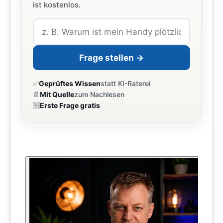
ist kostenlos.
Frage stellen →
✅
Geprüftes Wissen
statt KI-Raterei
📄
Mit Quelle
zum Nachlesen
🆓
Erste Frage gratis