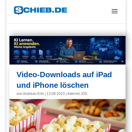
Video-Downloads auf iPad
und iPhone löschen
von
Andreas Erle
|
13.09.2023
|
Internet
,
iOS