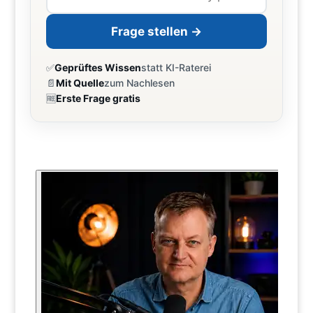
Frage stellen →
✅
Geprüftes Wissen
statt KI-Raterei
📄
Mit Quelle
zum Nachlesen
🆓
Erste Frage gratis