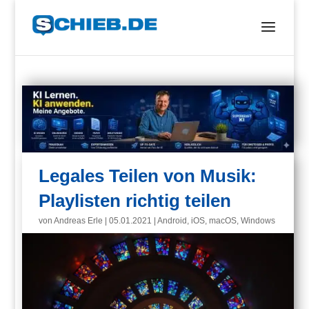
Legales Teilen von Musik:
Playlisten richtig teilen
von
Andreas Erle
|
05.01.2021
|
Android
,
iOS
,
macOS
,
Windows