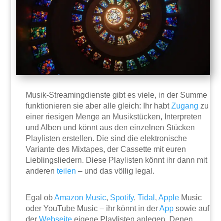
Musik-Streamingdienste gibt es viele, in der Summe
funktionieren sie aber alle gleich: Ihr habt
Zugang
zu
einer riesigen Menge an Musikstücken, Interpreten
und Alben und könnt aus den einzelnen Stücken
Playlisten erstellen. Die sind die elektronische
Variante des Mixtapes, der Cassette mit euren
Lieblingsliedern. Diese Playlisten könnt ihr dann mit
anderen
teilen
– und das völlig legal.
Egal ob
Amazon Music
,
Spotify
,
Tidal
,
Apple
Music
oder YouTube Music – ihr könnt in der
App
sowie auf
der
Webseite
eigene Playlisten anlegen. Denen